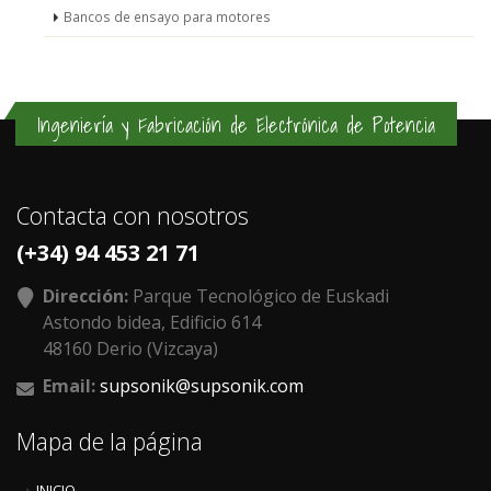
Bancos de ensayo para motores
Ingeniería y Fabricación de Electrónica de Potencia
Contacta con nosotros
(+34) 94 453 21 71
Dirección:
Parque Tecnológico de Euskadi
Astondo bidea, Edificio 614
48160 Derio (Vizcaya)
Email:
supsonik@supsonik.com
Mapa de la página
INICIO